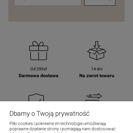
Od 299zł
14 dni
Darmowa dostawa
Na zwrot towaru
Dbamy o Twoją prywatność
SSL
Już w 24 godziny
Pliki cookies i pokrewne im technologie umożliwiają
Bezpieczne zakupy
Szybka wysyłka
poprawne działanie strony i pomagają nam dostosować