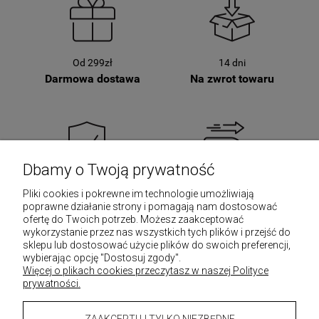
Od 299zł
14 dni
Darmowa dostawa
Na zwrot towaru
Dbamy o Twoją prywatność
SSL
Już w 24 godziny
Pliki cookies i pokrewne im technologie umożliwiają
Bezpieczne zakupy
Szybka wysyłka
poprawne działanie strony i pomagają nam dostosować
ofertę do Twoich potrzeb. Możesz zaakceptować
wykorzystanie przez nas wszystkich tych plików i przejść do
sklepu lub dostosować użycie plików do swoich preferencji,
wybierając opcję "Dostosuj zgody".
Więcej o plikach cookies przeczytasz w naszej Polityce
prywatności.
Informacje