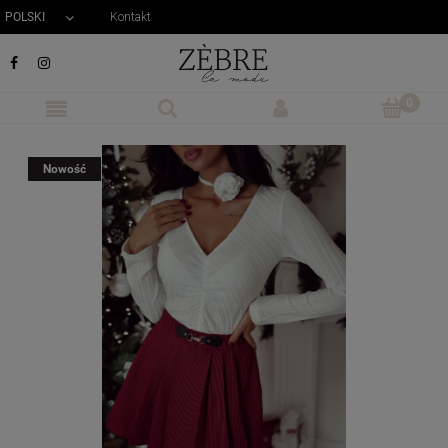
POLSKI
Kontakt


Nowość