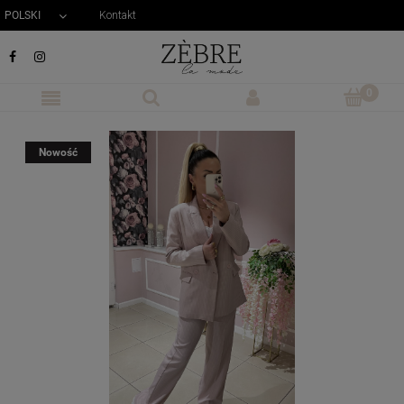
POLSKI
Kontakt


Nowość