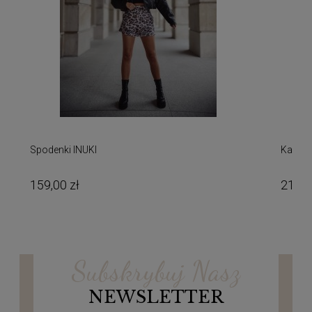
Spodenki INUKI
Kamiz
159,00 zł
219,0
Subskrybuj Nasz
NEWSLETTER