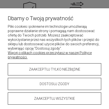
Dbamy o Twoją prywatność
SSL
Już w 24 godziny
Pliki cookies i pokrewne im technologie umożliwiają
Bezpieczne zakupy
Szybka wysyłka
poprawne działanie strony i pomagają nam dostosować
ofertę do Twoich potrzeb. Możesz zaakceptować
wykorzystanie przez nas wszystkich tych plików i przejść do
sklepu lub dostosować użycie plików do swoich preferencji,
wybierając opcję "Dostosuj zgody".
Więcej o plikach cookies przeczytasz w naszej Polityce
prywatności.
Informacje
ZAAKCEPTUJ TYLKO NIEZBĘDNE
Płatności i dostawa
DOSTOSUJ ZGODY
Moje konto
ZAAKCEPTUJ WSZYSTKIE